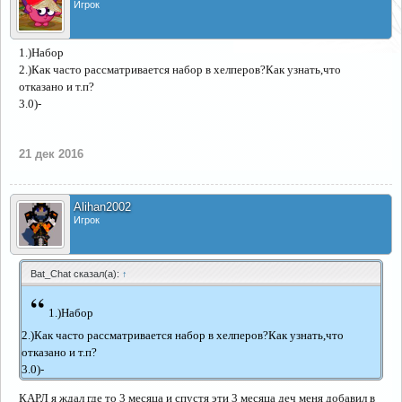
Игрок
1.)Набор
2.)Как часто рассматривается набор в хелперов?Как узнать,что
отказано и т.п?
3.0)-
21 дек 2016
Alihan2002
Игрок
Bat_Chat сказал(а):
↑
“
1.)Набор
2.)Как часто рассматривается набор в хелперов?Как узнать,что
отказано и т.п?
3.0)-
КАРЛ я ждал где то 3 месяца и спустя эти 3 месяца деч меня добавил в