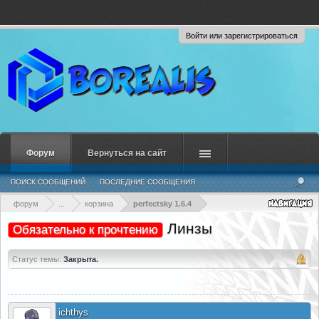
Войти или зарегистрироваться
Форум
Вернуться на сайт
ПОИСК СООБЩЕНИЙ
ПОСЛЕДНИЕ СООБЩЕНИЯ
форум
...
корзина
perfectsky 1.6.4
Линзы
Обязательно к прочтению
Статус темы:
Закрыта.
ichthys