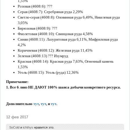
1,53%
Розовая (4608:6): ???
Серая (4608:7): Серебряная руда 2,29%
Светло-серая (4608:8): Оловянная руда 6,49%, Никелевая руда
3,05%
Бирюзовая (4608:9): ???
Фиолетовая (4608:10): Свинцовая руда 4,58%
Синяя (4608:11): Лазуритовая руда 6,11%, Мифриловая руда
4,2%
Коричневая (4608:12): Железная руда 11,45%
Зеленая (4608:13) ??? Изумруд
Красная (4608:14): Красная руда 7,63%, Огненный камень
1,53%
Уголь (4608:15): Уголь (руда) 12,36%
Примечание:
1. Все 6 линз НЕ ДАЮТ 100% шанса добычи конкретного ресурса.
Дополнительно
тут
,
тут
, и
тут
.
12 фев 2017
SoCold
и
ichthys
нравится это.