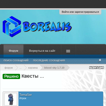
Войти или зарегистрироваться
Форум
Вернуться на сайт
ПОИСК СООБЩЕНИЙ
ПОСЛЕДНИЕ СООБЩЕНИЯ
форум
...
корзина
blood sky 1.7.10
Квесты ...
Решено
TemaSer
Игрок