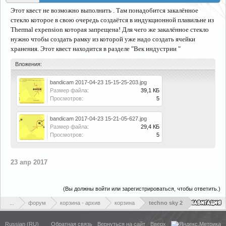
Этот квест не возможно выполнить . Там понадобится закалённое
стекло которое в свою очередь создаётся в индукционной плавильне из
Thermal expension которая запрещена! Для чего же закалённое стекло
нужно чтобы создать рамку из которой уже надо создать ячейки
хранения. Этот квест находится в разделе "Век индустрии "
Вложения:
bandicam 2017-04-23 15-15-25-203.jpg
Размер файла:
39,1 КБ
Просмотров:
5
bandicam 2017-04-23 15-21-05-627.jpg
Размер файла:
29,4 КБ
Просмотров:
5
23 апр 2017
(Вы должны войти или зарегистрироваться, чтобы ответить.)
...
форум
корзина - архив
корзина
techno sky 2
Russian (RU)
Обратная связь
Вернуться на сайт
Вверх