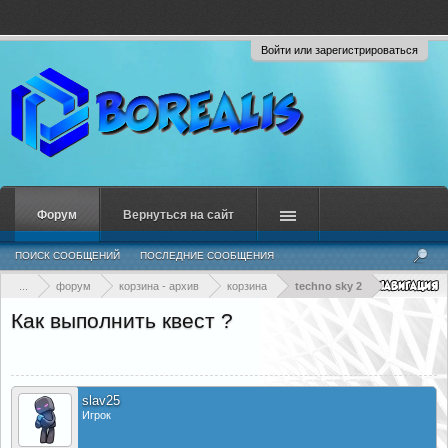
Войти или зарегистрироваться
Форум
Вернуться на сайт
ПОИСК СООБЩЕНИЙ
ПОСЛЕДНИЕ СООБЩЕНИЯ
...
форум
корзина - архив
корзина
techno sky 2
Как выполнить квест ?
slav25
Игрок