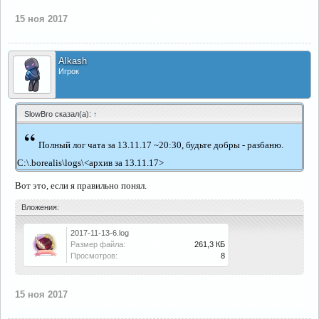
15 ноя 2017
Alkash
Игрок
SlowBro сказал(а):
↑
“
Полный лог чата за 13.11.17 ~20:30, будьте добры - разбаню.
C:\.borealis\logs\<архив за 13.11.17>
Вот это, если я правильно понял.
Вложения:
2017-11-13-6.log
Размер файла:
261,3 КБ
Просмотров:
8
15 ноя 2017