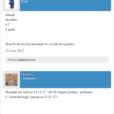
Игрок
Alkash
SlowBro
4.7
5 дней
...
Slow Если это шутка какая то, то она не удалась.
15 ноя 2017
Reidsel
нравится это.
SlowBro
✨Покемон✨
Полный лог чата за 13.11.17 ~20:30, будьте добры - разбаню.
C:\.borealis\logs\<архив за 13.11.17>