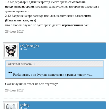
1.5 Модератор и администратор имеет право
самовольно
придумывать сроки
наказания за нарушения, которые не значатся в
данных правилах.
2.12 Запрещена пропаганда насилия, наркотиков и алкоголизма.
(Наказание: кик, мут)
что в любом случае не даёт право давать
перманентный
бан
28 фев 2017
xX_Decel_Xx
Игрок
nike22511 сказал(а):
↑
“
Разбанивать я не буду,вы пошутили и я решил пошутить...
Самый лучший ответ на всю эту тему!
28 фев 2017
cjybrjg
Игрок