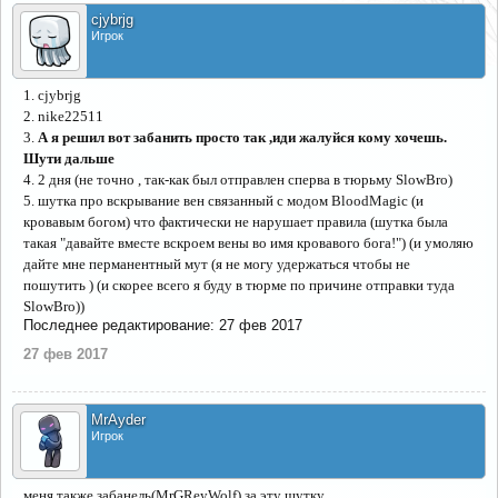
cjybrjg
Игрок
1. cjybrjg
2. nike22511
3.
А я решил вот забанить просто так ,иди жалуйся кому хочешь.
Шути дальше
4. 2 дня (не точно , так-как был отправлен сперва в тюрьму SlowBro)
5. шутка про вскрывание вен связанный с модом BloodMagic (и
кровавым богом) что фактически не нарушает правила (шутка была
такая "давайте вместе вскроем вены во имя кровавого бога!") (и умоляю
дайте мне перманентный мут (я не могу удержаться чтобы не
пошутить ) (и скорее всего я буду в тюрме по причине отправки туда
SlowBro))
Последнее редактирование:
27 фев 2017
27 фев 2017
MrAyder
Игрок
меня также забанель(MrGReyWolf) за эту шутку