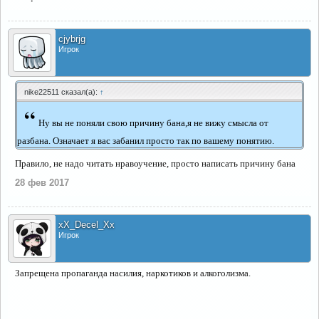
cjybrjg
Игрок
nike22511 сказал(а):
↑
“
Ну вы не поняли свою причину бана,я не вижу смысла от
разбана. Означает я вас забанил просто так по вашему понятию.
Правило, не надо читать нравоучение, просто написать причину бана
28 фев 2017
xX_Decel_Xx
Игрок
Запрещена пропаганда насилия, наркотиков и алкоголизма.