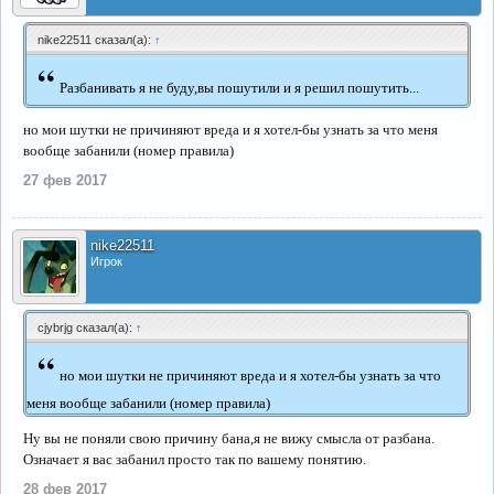
nike22511 сказал(а):
↑
“
Разбанивать я не буду,вы пошутили и я решил пошутить...
но мои шутки не причиняют вреда и я хотел-бы узнать за что меня
вообще забанили (номер правила)
27 фев 2017
nike22511
Игрок
cjybrjg сказал(а):
↑
“
но мои шутки не причиняют вреда и я хотел-бы узнать за что
меня вообще забанили (номер правила)
Ну вы не поняли свою причину бана,я не вижу смысла от разбана.
Означает я вас забанил просто так по вашему понятию.
28 фев 2017