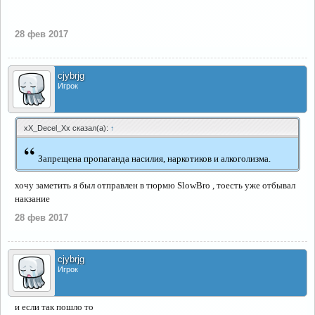
28 фев 2017
cjybrjg
Игрок
xX_Decel_Xx сказал(а):
↑
“
Запрещена пропаганда насилия, наркотиков и алкоголизма.
хочу заметить я был отправлен в тюрмю SlowBro , тоесть уже отбывал
накзание
28 фев 2017
cjybrjg
Игрок
и если так пошло то