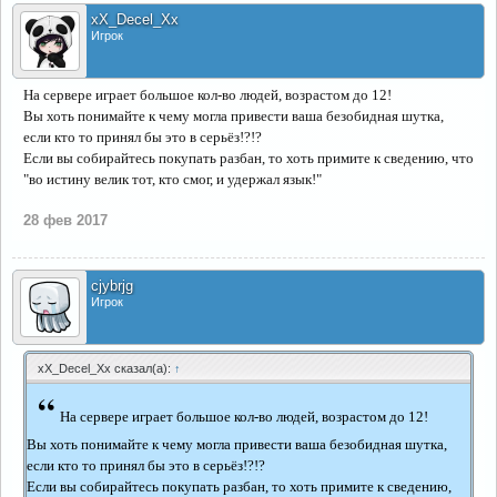
xX_Decel_Xx
Игрок
На сервере играет большое кол-во людей, возрастом до 12!
Вы хоть понимайте к чему могла привести ваша безобидная шутка,
если кто то принял бы это в серьёз!?!?
Если вы собирайтесь покупать разбан, то хоть примите к сведению, что
"во истину велик тот, кто смог, и удержал язык!"
28 фев 2017
cjybrjg
Игрок
xX_Decel_Xx сказал(а):
↑
“
На сервере играет большое кол-во людей, возрастом до 12!
Вы хоть понимайте к чему могла привести ваша безобидная шутка,
если кто то принял бы это в серьёз!?!?
Если вы собирайтесь покупать разбан, то хоть примите к сведению,