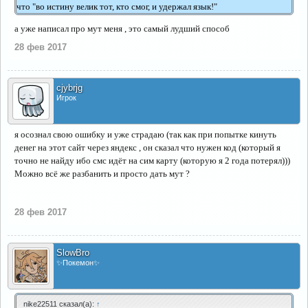
что "во истину велик тот, кто смог, и удержал язык!"
а уже написал про мут меня , это самый лудший способ
28 фев 2017
cjybrjg
Игрок
я осознал свою ошибку и уже страдаю (так как при попытке кинуть
денег на этот сайт через яндекс , он сказал что нужен код (который я
точно не найду ибо смс идёт на сим карту (которую я 2 года потерял)))
Можно всё же разбанить и просто дать мут ?
28 фев 2017
SlowBro
✨Покемон✨
nike22511 сказал(а):
↑