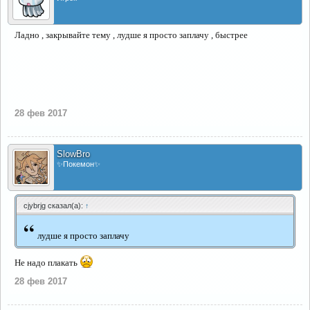
Ладно , закрывайте тему , лудше я просто заплачу , быстрее
28 фев 2017
SlowBro
✨Покемон✨
cjybrjg сказал(а):
↑
“
лудше я просто заплачу
Не надо плакать
28 фев 2017