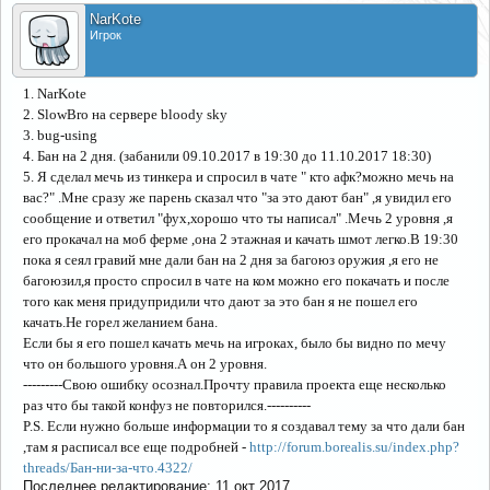
NarKote
Игрок
1. NarKote
2. SlowBro на сервере bloody sky
3. bug-using
4. Бан на 2 дня. (забанили 09.10.2017 в 19:30 до 11.10.2017 18:30)
5. Я сделал мечь из тинкера и спросил в чате " кто афк?можно мечь на
вас?" .Мне сразу же парень сказал что "за это дают бан" ,я увидил его
сообщение и ответил "фух,хорошо что ты написал" .Мечь 2 уровня ,я
его прокачал на моб ферме ,она 2 этажная и качать шмот легко.В 19:30
пока я сеял гравий мне дали бан на 2 дня за багоюз оружия ,я его не
багоюзил,я просто спросил в чате на ком можно его покачать и после
того как меня придупридили что дают за это бан я не пошел его
качать.Не горел желанием бана.
Если бы я его пошел качать мечь на игроках, было бы видно по мечу
что он большого уровня.А он 2 уровня.
---------Свою ошибку осознал.Прочту правила проекта еще несколько
раз что бы такой конфуз не повторился.----------
P.S. Если нужно больше информации то я создавал тему за что дали бан
,там я расписал все еще подробней -
http://forum.borealis.su/index.php?
threads/Бан-ни-за-что.4322/
Последнее редактирование:
11 окт 2017