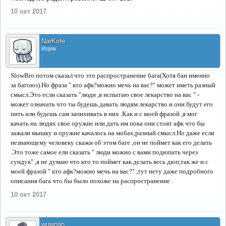
10 окт 2017
NarKote
Игрок
SlowBro потом сказал что это распространение бага(Хотя бан именно
за багоюз).Но фраза " кто афк?можно мечь на вас?" может иметь разный
смысл.Это если сказать "люди ,я испытаю свое лекарство на вас " -
может означать что ты будешь давать людям лекарство и они будут его
пить или будешь сам запихивать в них .Как и с моей фразой ,я мог
качать на людях свое оружие или дать им пока они стоят афк что бы
зажали мышку и оружие качалось на мобах,разный смысл.Но даже если
незнающему человеку скажи об этом баге ,он не поймет как его делать
.Это тоже самое ели сказать " люди можно с вами подюпать через
сундук" ,я не думаю что кто то поймет как делать весь дюп,так же и с
моей фразой " кто афк?можно мечь на вас?" ,тут нету даже подробного
описания бага что бы было похоже на распространение .
10 окт 2017
wuwpan