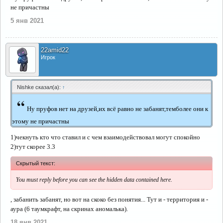
не причастны
5 янв 2021
22amid22
Игрок
Nishke сказал(а):
↑
“
Ну пруфов нет на друзей,их всё равно не забанят,темболее они к
этому не причастны
1)чекнуть кто что ставил и с чем взаимодействовал могут спокойно
2)тут скорее 3.3
Скрытый текст:
You must reply before you can see the hidden data contained here.
, забанить забанят, но вот на скоко без понятия... Тут и - территория и -
аура (6 таумкрафт, на скринах аномалька).
18 янв 2021