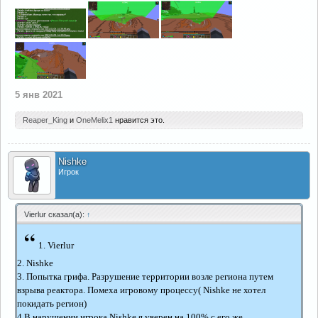
5 янв 2021
Reaper_King
и
OneMelix1
нравится это.
Nishke
Игрок
Vierlur сказал(а):
↑
“
1. Vierlur
2. Nishke
3. Попытка грифа. Разрушение территории возле региона путем
взрыва реактора. Помеха игровому процессу( Nishke не хотел
покидать регион)
4 В нарушении игрока Nishke я уверен на 100% с его же