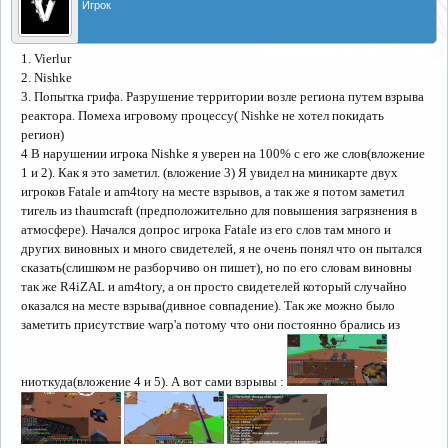
Игрок
1. Vierlur
2. Nishke
3. Попытка грифа. Разрушение территории возле региона путем взрыва
реактора. Помеха игровому процессу( Nishke не хотел покидать
регион)
4 В нарушении игрока Nishke я уверен на 100% с его же слов(вложение
1 и 2). Как я это заметил. (вложение 3) Я увидел на миникарте двух
игроков Fatale и am4tory на месте взрывов, а так же я потом заметил
тигель из thaumcraft (предположительно для повышения загрязнения в
атмосфере). Начался допрос игрока Fatale из его слов там много и
других виновных и много свидетелей, я не очень понял что он пытался
сказать(слишком не разборчиво он пишет), но по его словам виновны
так же R4iZAL и am4tory, а он просто свидетелей который случайно
оказался на месте взрыва(дивное совпадение). Так же можно было
заметить присутствие warp'а потому что они постоянно брались из
ниоткуда(вложение 4 и 5). А вот сами взрывы :