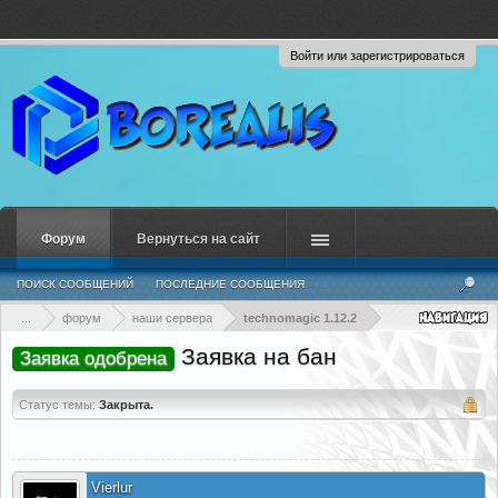
Войти или зарегистрироваться
Форум
Вернуться на сайт
ПОИСК СООБЩЕНИЙ
ПОСЛЕДНИЕ СООБЩЕНИЯ
...
форум
наши сервера
technomagic 1.12.2
Заявка на бан
Заявка одобрена
Статус темы:
Закрыта.
Vierlur