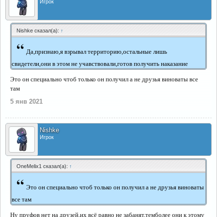
Игрок
Nishke сказал(а):
↑
“
Да,признаю,я взрывал территорию,остальные лишь
свидетели,они в этом не учавствовали,готов получить наказание
Это он специально чтоб только он получил а не друзья виноваты все
там
5 янв 2021
Nishke
Игрок
OneMelix1 сказал(а):
↑
“
Это он специально чтоб только он получил а не друзья виноваты
все там
Ну пруфов нет на друзей,их всё равно не забанят,темболее они к этому