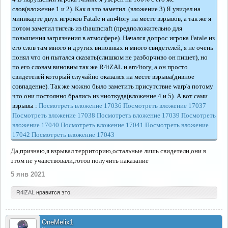
слов(вложение 1 и 2). Как я это заметил. (вложение 3) Я увидел на
миникарте двух игроков Fatale и am4tory на месте взрывов, а так же я
потом заметил тигель из thaumcraft (предположительно для
повышения загрязнения в атмосфере). Начался допрос игрока Fatale из
его слов там много и других виновных и много свидетелей, я не очень
понял что он пытался сказать(слишком не разборчиво он пишет), но
по его словам виновны так же R4iZAL и am4tory, а он просто
свидетелей который случайно оказался на месте взрыва(дивное
совпадение). Так же можно было заметить присутствие warp'а потому
что они постоянно брались из ниоткуда(вложение 4 и 5). А вот сами
взрывы :
Посмотреть вложение 17036
Посмотреть вложение 17037
Посмотреть вложение 17038
Посмотреть вложение 17039
Посмотреть
вложение 17040
Посмотреть вложение 17041
Посмотреть вложение
17042
Посмотреть вложение 17043
Да,признаю,я взрывал территорию,остальные лишь свидетели,они в
этом не учавствовали,готов получить наказание
5 янв 2021
R4iZAL
нравится это.
OneMelix1