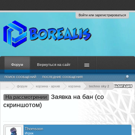
Войти или зарегистрироваться
Форум
Вернуться на сайт
ПОИСК СООБЩЕНИЙ
ПОСЛЕДНИЕ СООБЩЕНИЯ
...
форум
корзина - архив
корзина
techno sky 2
Заявка на бан (со
На рассмотрении
скриншотом)
Thomsoon
Игрок