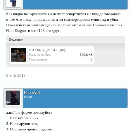
Как видно на скриншоте я к нему телепортнулся я с ним договорились
о том что я ему продам ранец а он телепортировал меня в ад и убил.
Пожалуйста верните вещи или забаньте его мой ник Thomsoon его ник
NanoDragon, и serik123 его друг.
Вложения:
2017-04-06_21.34.15.png
Размер файла:
320,6 КБ
Просмотров:
8
6 апр 2017
NeboWolf
Игрок
давай по форме пожалуйста
1. Ваш игровой ник;
2. Ник нарушителя;
3. Описания произошедшего;