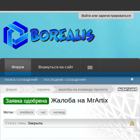
Войти или зарегистрироваться
Форум
Вернуться на сайт
ПОИСК СООБЩЕНИЙ
ПОСЛЕДНИЕ СООБЩЕНИЯ
форум
...
корзина
жалобы на команду проекта
Жалоба на MrArtix
Заявка одобрена
Метки:
oneblock
чат
чатмод
Статус темы:
Закрыта.