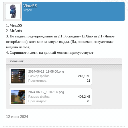
ViruzSS
Игрок
1. ViruzSS
2. MrArtix
3. Не выдал предупреждение за 2.1 Господину LiXiao за 2.1 (Явное
оскорбление), хотя мне за завуал выдал. (Да, понимаю, завуал тоже
видимо нельзя)
4. Скриншот и логи, на данный момент, присутствуют
Вложения:
2024-06-12_19.08.00.png
Размер файла:
243,1 КБ
Просмотров:
21
2024-06-12_19.07.56.png
Размер файла:
406,2 КБ
Просмотров:
20
12 июн 2024