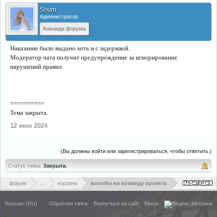
Shum
Администратор
Команда форума
Наказание было выдано хоть и с задержкой.
Модератор чата получит предупреждение за игнорирование
нарушений правил.
==========
Тема закрыта.
12 июн 2024
(Вы должны войти или зарегистрироваться, чтобы ответить.)
Статус темы:
Закрыта.
форум
...
корзина
жалобы на команду проекта
Russian (RU)
Обратная связь
Вернуться на сайт
Вверх