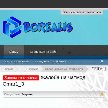
Войти или зарегистрироваться
Форум
Вернуться на сайт
ПОИСК СООБЩЕНИЙ
ПОСЛЕДНИЕ СООБЩЕНИЯ
форум
...
корзина
жалобы на команду проекта
Жалоба на чатмод
Заявка отклонена
Omar1_3
Статус темы:
Закрыта.