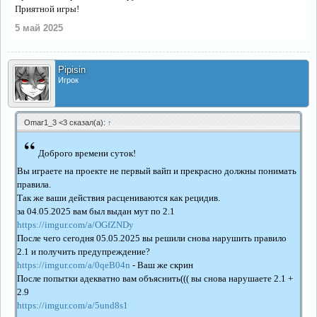
Приятной игры!
5 май 2025
Pipisin
Игрок
Omar1_3 <3 сказал(а):
↑
“
Доброго времени суток!
Вы играете на проекте не первый вайп и прекрасно должны понимать
правила.
Так же ваши действия расцениваются как рецидив.
за 04.05.2025 вам был выдан мут по 2.1
https://imgur.com/a/OGfZNDy
После чего сегодня 05.05.2025 вы решили снова нарушить правило
2.1 и получить предупреждение?
https://imgur.com/a/0qeB04n
- Ваш же скрин
После попытки адекватно вам объяснить((( вы снова нарушаете 2.1 +
2.9
https://imgur.com/a/5und8s1