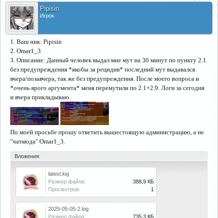
Pipisin
Игрок
1. Ваш ник: Pipisin
2. Omar1_3
3. Описание: Данный человек выдал мне мут на 30 минут по пункту 2.1
без предупреждения *якобы за рецидив* последний мут выдавался
вчера/позавчера, так же без предупреждения. После моего вопроса и
*очень ярого аргумента* меня перемутили по 2.1+2.9. Логи за сегодня
и вчера прикладываю.
По моей просьбе прошу ответить вышестоящую администрацию, а не
"чатмода" Omar1_3.
Вложения:
latest.log
Размер файла:
388,9 КБ
Просмотров:
1
2025-05-05-2.log
Размер файла:
735,3 КБ