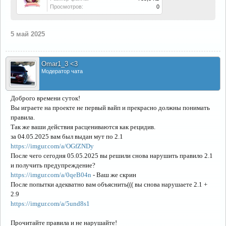
Просмотров:
0
5 май 2025
Omar1_3 <3
Модератор чата
Доброго времени суток!
Вы играете на проекте не первый вайп и прекрасно должны понимать
правила.
Так же ваши действия расцениваются как рецидив.
за 04.05.2025 вам был выдан мут по 2.1
https://imgur.com/a/OGfZNDy
После чего сегодня 05.05.2025 вы решили снова нарушить правило 2.1
и получить предупреждение?
https://imgur.com/a/0qeB04n
- Ваш же скрин
После попытки адекватно вам объяснить((( вы снова нарушаете 2.1 +
2.9
https://imgur.com/a/5und8s1
Прочитайте правила и не нарушайте!