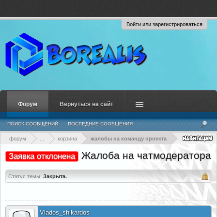
Войти или зарегистрироваться
Форум
Вернуться на сайт
ПОИСК СООБЩЕНИЙ
ПОСЛЕДНИЕ СООБЩЕНИЯ
форум
...
корзина
жалобы на команду проекта
Жалоба на чатмодератора
Заявка отклонена
Статус темы:
Закрыта.
Vlados_shikardos