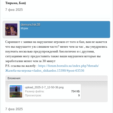
Тюрьма, Бан)
7 фев 2025
demonchik38
Игрок
Скриншот с заявки на нарушение игроков от того и бан, вам не кажется
что вы нарушаете уж слишком часто? менее чем за час , вы умудрились
поулчить несколько предупреждений Анологично и с другими,
ситуациями могу предоставить также ваши науршенеи которые вы
заработалии менее чем за 30 минут
P.S. ссылка на жалобу :
https://forum.borealis.su/index.php?threads/
Жалоба-на-игрока-vlados_shikardos.15390/#post-63536
Вложения:
upload_2025-2-7_12-50-36.png
Размер файла:
754 КБ
Просмотров:
9
7 фев 2025