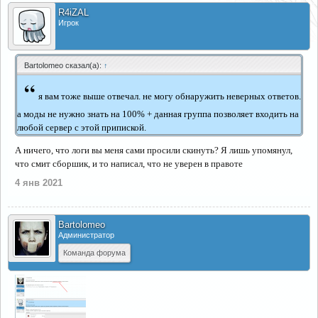
R4iZAL
Игрок
Bartolomeo сказал(а):
↑
“
я вам тоже выше отвечал. не могу обнаружить неверных ответов.
а моды не нужно знать на 100% + данная группа позволяет входить на
любой сервер с этой припиской.
А ничего, что логи вы меня сами просили скинуть? Я лишь упомянул,
что смит сборшик, и то написал, что не уверен в правоте
4 янв 2021
Bartolomeo
Администратор
Команда форума