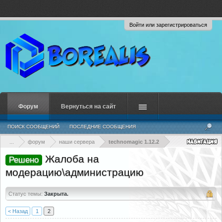
Войти или зарегистрироваться
Форум
Вернуться на сайт
ПОИСК СООБЩЕНИЙ
ПОСЛЕДНИЕ СООБЩЕНИЯ
...
форум
наши сервера
technomagic 1.12.2
Жалоба на
Решено
модерацию\администрацию
Статус темы:
Закрыта.
< Назад
1
2