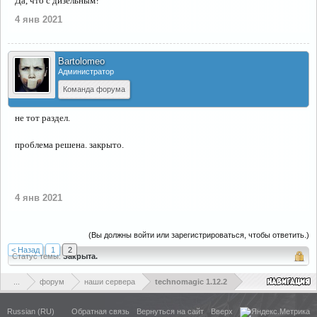
Да, что с дизельным?
4 янв 2021
Bartolomeo
Администратор
Команда форума
не тот раздел.
проблема решена. закрыто.
4 янв 2021
(Вы должны войти или зарегистрироваться, чтобы ответить.)
< Назад
1
2
Статус темы:
Закрыта.
...
форум
наши сервера
technomagic 1.12.2
Russian (RU)
Обратная связь
Вернуться на сайт
Вверх