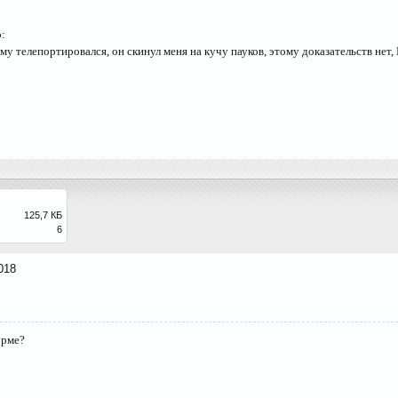
:
 к нему телепортировался, он скинул меня на кучу пауков, этому доказате
125,7 КБ
6
018
орме?