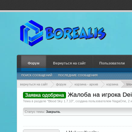
Форум
Вернуться на сайт
Пользователи
ПОИСК СООБЩЕНИЙ
ПОСЛЕДНИЕ СООБЩЕНИЯ
вернуться на сайт
форум
корзина - архив
корзина
blo
Жалоба на игрока De
Заявка одобрена
Тема в разделе "
Blood Sky 1.7.10
", создана пользователем
NagaOne
,
2 
Статус темы:
Закрыта.