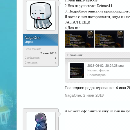
1.Мой ник:NagaOne
2.Ник нарушителя: Deimos11
3. Подробное описание произошедшего
Я хотел с ним поторговатся, когда я
ЗАБРАЛ ВЕЩИ
4.Док-ва:
NagaOne
Игрок
Регистрация:
2 июн 2018
Вложения:
Сообщения:
2
Симпатии:
0
2018-06-02_20.24.38.png
Размер файла:
Просмотров:
Последнее редактирование:
4 июн 2
NagaOne
,
2 июн 2018
А можете оформить заявку на бан по ф