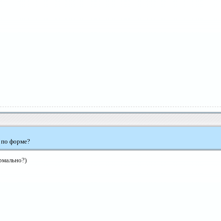
 по форме?
рмально?)