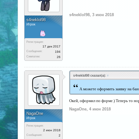
s4neklol98
,
3 июн 2018
s4neklol98
Игрок
Регистрация:
17 дек 2017
Сообщения:
194
Симпатии:
26
s4neklol98 сказал(а):
↑
“
А можете оформить заявку на бан
Окей, оформил по форме.) Теперь то но
NagaOne
,
4 июн 2018
NagaOne
Игрок
Регистрация:
2 июн 2018
Сообщения:
2