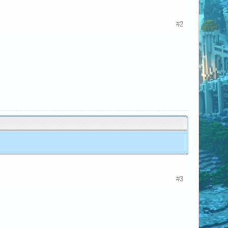
#2
#3