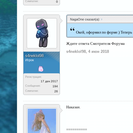
Симпатии:
0
NagaOne сказал(а):
↑
“
Окей, оформил по форме.) Теперь
Ждите ответа Смотрителя Форума
s4neklol98
,
4 июн 2018
s4neklol98
Игрок
Регистрация:
17 дек 2017
Сообщения:
194
Симпатии:
26
Наказан.
==========