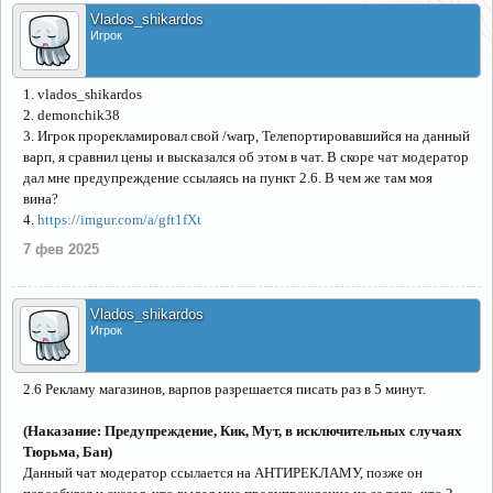
Vlados_shikardos
Игрок
1. vlados_shikardos
2. demonchik38
3. Игрок прорекламировал свой /warp, Телепортировавшийся на данный
варп, я сравнил цены и высказался об этом в чат. В скоре чат модератор
дал мне предупреждение ссылаясь на пункт 2.6. В чем же там моя
вина?
4.
https://imgur.com/a/gft1fXt
7 фев 2025
Vlados_shikardos
Игрок
2.6 Рекламу магазинов, варпов разрешается писать раз в 5 минут.
(Наказание: Предупреждение, Кик, Мут, в исключительных случаях
Тюрьма, Бан)
Данный чат модератор ссылается на АНТИРЕКЛАМУ, позже он