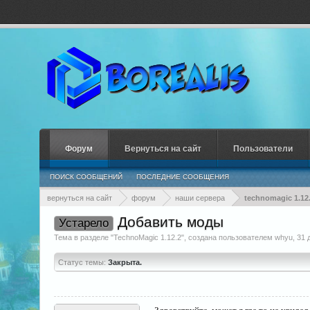
Форум
Вернуться на сайт
Пользователи
ПОИСК СООБЩЕНИЙ
ПОСЛЕДНИЕ СООБЩЕНИЯ
вернуться на сайт
форум
наши сервера
technomagic 1.12
Добавить моды
Устарело
Тема в разделе "
TechnoMagic 1.12.2
", создана пользователем
whyu
,
31 
Статус темы:
Закрыта.