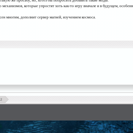
 такую же просьбу, но, хотел бы попросить добавить такие моды:
 механизмов, которые упростят хоть как-то игру вначале и в будущем, особен
сен многим, дополнит сервер магией, изучением космоса.
.2