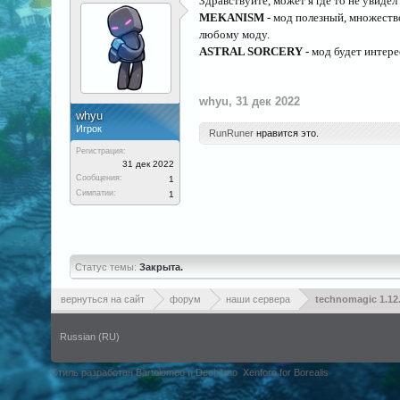
Здравствуйте, может я где то не увидел
MEKANISM -
мод полезный, множество
любому моду.
ASTRAL SORCERY -
мод будет интере
whyu
,
31 дек 2022
whyu
Игрок
RunRuner
нравится это.
Регистрация:
31 дек 2022
Сообщения:
1
Симпатии:
1
Статус темы:
Закрыта.
вернуться на сайт
форум
наши сервера
technomagic 1.12
Russian (RU)
Стиль разработан Bartolomeo и Dech1mo
Xenforo for Borealis