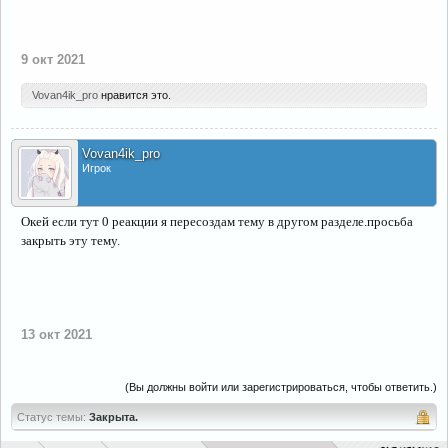
9 окт 2021
Vovan4ik_pro
нравится это.
Vovan4ik_pro
Игрок
Окей если тут 0 реакции я пересоздам тему в другом разделе.просьба
закрыть эту тему.
13 окт 2021
(Вы должны войти или зарегистрироваться, чтобы ответить.)
Статус темы:
Закрыта.