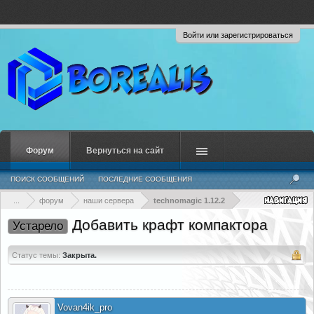
Войти или зарегистрироваться
Форум
Вернуться на сайт
ПОИСК СООБЩЕНИЙ
ПОСЛЕДНИЕ СООБЩЕНИЯ
...
форум
наши сервера
technomagic 1.12.2
Добавить крафт компактора
Устарело
Статус темы:
Закрыта.
Vovan4ik_pro