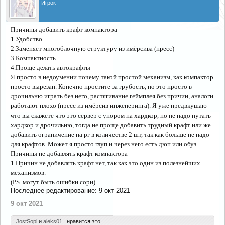
Игрок
Причины добавить крафт компактора
1.Удобство
2.Заменяет многоблочную структуру из имёрсива (пресс)
3.Компактность
4.Проще делать автокрафты
Я просто в недоумении почему такой простой механизм, как компактор
просто вырезан. Конечно простите за грубость, но это просто в
дрочильню играть без него, растягивание геймплея без причин, аналоги
работают плохо (пресс из имёрсив инженеринга). Я уже предвкушаю
что вы скажете что это сервер с упором на хардкор, но не надо путать
хардкор и дрочильню, тогда не проще добавить трудный крафт или же
добавить ограничение на рг в количестве 2 шт, так как больше не надо
для крафтов. Может я просто глуп и через него есть дюп или обуз.
Причины не добавлять крафт компактора
1.Причин не добавлять крафт нет, так как это один из полезнейших
механизмов.
(PS. могут быть ошибки сори)
Последнее редактирование:
9 окт 2021
9 окт 2021
JostSopl
и
aleks01_
нравится это.