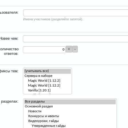
ьзователя:
Имена участников (разделяйте запятой).
Новее чем:
количество
ответов:
фиксы тем:
 разделах: