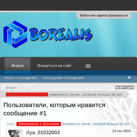
Войти или зарегистрироваться
Форум
Вернуться на сайт
ПОИСК СООБЩЕНИЙ
ПОСЛЕДНИЕ СООБЩЕНИЯ
форум
...
обязательно к прочтению
уязвимость winrar , которой больше 19 лет!
Пользователи, которым нравится
сообщение #1
Тема:
Обязательно к прочтению
Уязвимость winrar , которой больше 19 лет!
23 сен 2019
ilya_01032003