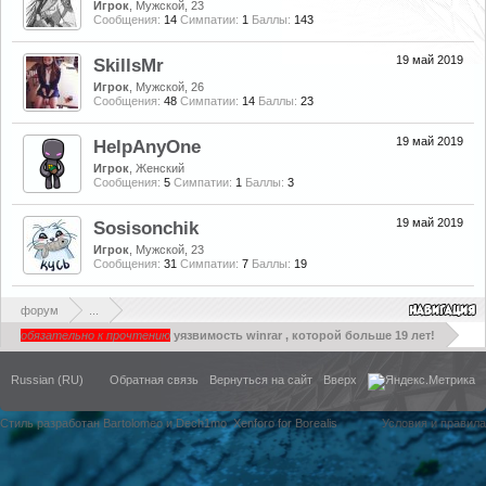
Игрок
, Мужской, 23
Сообщения:
14
Симпатии:
1
Баллы:
143
19 май 2019
SkillsMr
Игрок
, Мужской, 26
Сообщения:
48
Симпатии:
14
Баллы:
23
19 май 2019
HelpAnyOne
Игрок
, Женский
Сообщения:
5
Симпатии:
1
Баллы:
3
19 май 2019
Sosisonchik
Игрок
, Мужской, 23
Сообщения:
31
Симпатии:
7
Баллы:
19
форум
...
обязательно к прочтению
уязвимость winrar , которой больше 19 лет!
Russian (RU)
Обратная связь
Вернуться на сайт
Вверх
Стиль разработан Bartolomeo и Dech1mo
Xenforo for Borealis
Условия и правила