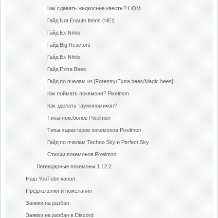
Как сдавать жидкосние квесты? HQM
Гайд Not Enauth Items (NEI)
Гайд Ex Nihilo
Гайд Big Reactors
Гайд Ex Nihilo
Гайд Extra Bees
Гайд по пчелам из [Forestry/Extra bees/Magic bees]
Как поймать покемона? Pixelmon
Как зделать таумономикон?
Типы покеболов Pixelmon
Типы характеров покемонов Pixelmon
Гайд по пчелам Techno Sky и Perfect Sky
Стихии покемонов Pixelmon
Легендарные покемоны 1.12.2
Наш YouTube канал
Предложения и пожелания
Заявки на разбан
Заявки на разбан в Discord