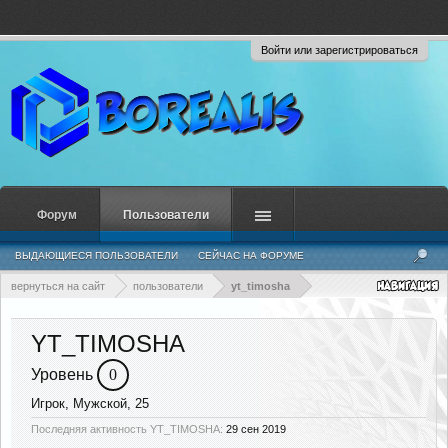
Войти или зарегистрироваться
Форум
Пользователи
ВЫДАЮЩИЕСЯ ПОЛЬЗОВАТЕЛИ
СЕЙЧАС НА ФОРУМЕ
НЕДАВНЯЯ АКТИВНОСТЬ
НОВЫЕ СООБЩЕНИЯ ПРОФИЛЯ
вернуться на сайт
пользователи
yt_timosha
YT_TIMOSHA
Уровень
0
Игрок
, Мужской, 25
Последняя активность YT_TIMOSHA:
29 сен 2019