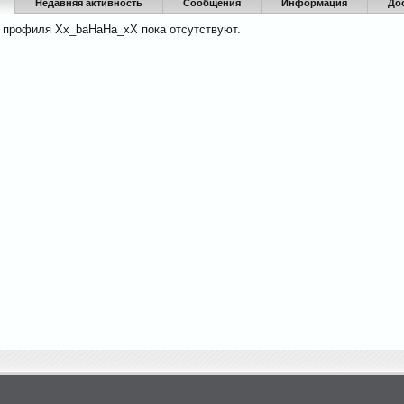
Недавняя активность
Сообщения
Информация
До
 профиля Xx_baHaHa_xX пока отсутствуют.