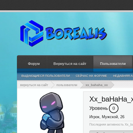
Форум
Вернуться на сайт
Пользователи
ВЫДАЮЩИЕСЯ ПОЛЬЗОВАТЕЛИ
СЕЙЧАС НА ФОРУМЕ
НЕДАВНЯЯ А
вернуться на сайт
пользователи
xx_bahaha_xx
Xx_baHaHa_
Уровень
0
Игрок
, Мужской, 26
Последняя активность Xx_