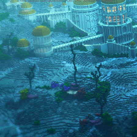
Стиль разработан Bartolomeo и Dech1mo
Xenforo for Borealis