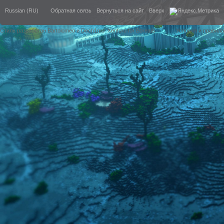
Russian (RU)
Обратная связь
Вернуться на сайт
Вверх
Стиль разработан Bartolomeo и Dech1mo
Xenforo for Borealis
Условия и правила