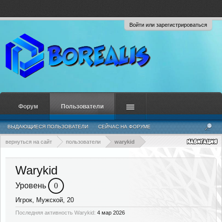
Войти или зарегистрироваться
Форум
Пользователи
ВЫДАЮЩИЕСЯ ПОЛЬЗОВАТЕЛИ
СЕЙЧАС НА ФОРУМЕ
НЕДАВНЯЯ АКТИВНОСТЬ
НОВЫЕ СООБЩЕНИЯ ПРОФИЛЯ
вернуться на сайт
пользователи
warykid
Warykid
Уровень
0
Игрок
, Мужской, 20
Последняя активность Warykid:
4 мар 2026