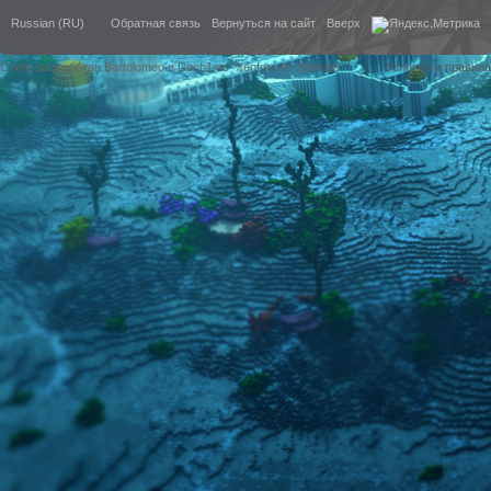
Russian (RU)
Обратная связь
Вернуться на сайт
Вверх
Стиль разработан Bartolomeo и Dech1mo
Xenforo for Borealis
Условия и правила