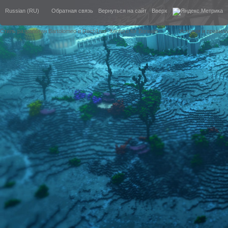
Russian (RU)
Обратная связь
Вернуться на сайт
Вверх
Стиль разработан Bartolomeo и Dech1mo
Xenforo for Borealis
Условия и правила