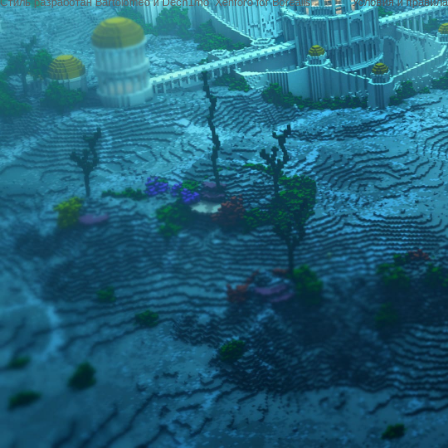
Стиль разработан Bartolomeo и Dech1mo
Xenforo for Borealis
Условия и правила