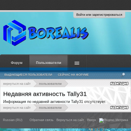
Войти или зарегистрироваться
Форум
Пользователи
ВЫДАЮЩИЕСЯ ПОЛЬЗОВАТЕЛИ
СЕЙЧАС НА ФОРУМЕ
НЕДАВНЯЯ АКТИВНОСТЬ
НОВЫЕ СООБЩЕНИЯ ПРОФИЛЯ
вернуться на сайт
пользователи
Недавняя активность Tally31
Информация по недавней активности Tally31 отсутствует.
вернуться на сайт
пользователи
Russian (RU)
Обратная связь
Вернуться на сайт
Вверх