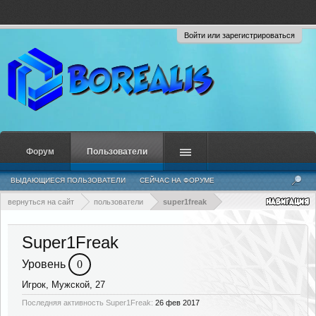
Войти или зарегистрироваться
Форум
Пользователи
ВЫДАЮЩИЕСЯ ПОЛЬЗОВАТЕЛИ
СЕЙЧАС НА ФОРУМЕ
НЕДАВНЯЯ АКТИВНОСТЬ
НОВЫЕ СООБЩЕНИЯ ПРОФИЛЯ
вернуться на сайт
пользователи
super1freak
Super1Freak
Уровень
0
Игрок
, Мужской, 27
Последняя активность Super1Freak:
26 фев 2017