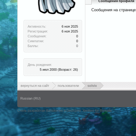
Сообщения профиля
Сообщения на странице 
Активность:
6 ноя 2025
Регистрация:
6 ноя 2025
Сообщения:
0
Симпатии:
0
Баллы:
0
День рождения:
5 июл 2000
(Возраст: 26)
вернуться на сайт
пользователи
solvix
Russian (RU)
Стиль разработан Bartolomeo и Dech1mo
Xenforo for Borealis