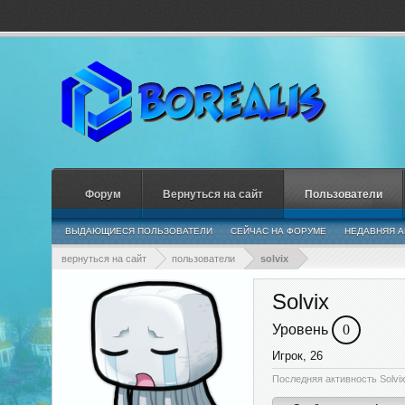
Форум
Вернуться на сайт
Пользователи
ВЫДАЮЩИЕСЯ ПОЛЬЗОВАТЕЛИ
СЕЙЧАС НА ФОРУМЕ
НЕДАВНЯЯ А
вернуться на сайт
пользователи
solvix
Solvix
Уровень
0
Игрок
, 26
Последняя активность Solvix