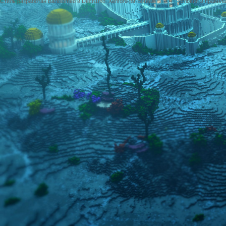
Стиль разработан Bartolomeo и Dech1mo
Xenforo for Borealis
Условия и правила