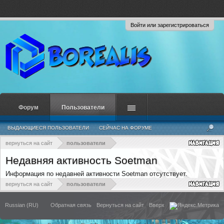
Войти или зарегистрироваться
Форум
Пользователи
ВЫДАЮЩИЕСЯ ПОЛЬЗОВАТЕЛИ
СЕЙЧАС НА ФОРУМЕ
НЕДАВНЯЯ АКТИВНОСТЬ
НОВЫЕ СООБЩЕНИЯ ПРОФИЛЯ
вернуться на сайт
пользователи
Недавняя активность Soetman
Информация по недавней активности Soetman отсутствует.
вернуться на сайт
пользователи
Russian (RU)
Обратная связь
Вернуться на сайт
Вверх