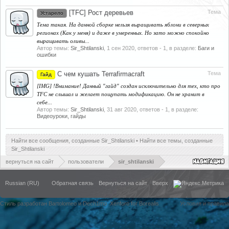
[TFC] Рост деревьев
Тема
Устарело
Тема такая. На данной сборке нельзя выращивать яблони в северных
регионах (Как у меня) и даже в умеренных. Но зато можно спокойно
выращивать оливы...
Автор темы:
Sir_Shtilanski
,
1 сен 2020
, ответов - 1, в разделе:
Баги и
ошибки
С чем кушать Terrafirmacraft
Тема
Гайд
[IMG] !Внимание! Данный "гайд" создан исключительно для тех, кто про
TFC не слышал и желает пощупать модификацию. Он не хранит в
себе...
Автор темы:
Sir_Shtilanski
,
31 авг 2020
, ответов - 1, в разделе:
Видеоуроки, гайды
Найти все сообщения, созданные Sir_Shtilanski
Найти все темы, созданные
Sir_Shtilanski
вернуться на сайт
пользователи
sir_shtilanski
Russian (RU)
Обратная связь
Вернуться на сайт
Вверх
Стиль разработан Bartolomeo и Dech1mo
Xenforo for Borealis
Условия и правила