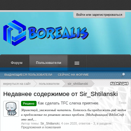
Войти или зарегистрироваться
Форум
Пользователи
ВЫДАЮЩИЕСЯ ПОЛЬЗОВАТЕЛИ
СЕЙЧАС НА ФОРУМЕ
НЕДАВНЯЯ АКТИВНОСТЬ
НОВЫЕ СООБЩЕНИЯ ПРОФИЛЯ
вернуться на сайт
пользователи
sir_shtilanski
Недавнее содержимое от Sir_Shtilanski
Как сделать TFC слегка приятнее.
Тема
Решено
Здравствуй, уважаемый читатель. Хотелось бы предложить ряд модов
и предложение по решению мелких проблем. [Модификация] BiblioCraft -
это мод,...
Автор темы:
Sir_Shtilanski
,
4 сен 2020
, ответов - 3, в разделе:
Предложения и пожелания