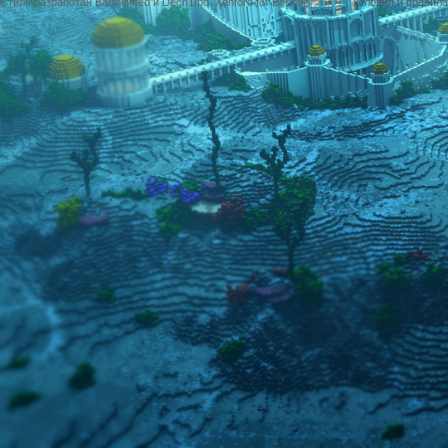
Стиль разработан Bartolomeo и Dech1mo
Xenforo for Borealis
Условия и правила