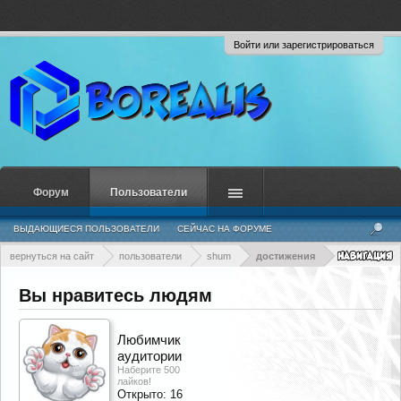
Войти или зарегистрироваться
Форум
Пользователи
ВЫДАЮЩИЕСЯ ПОЛЬЗОВАТЕЛИ
СЕЙЧАС НА ФОРУМЕ
НЕДАВНЯЯ АКТИВНОСТЬ
НОВЫЕ СООБЩЕНИЯ ПРОФИЛЯ
вернуться на сайт
пользователи
shum
достижения
Вы нравитесь людям
Любимчик
аудитории
Наберите 500
лайков!
Открыто:
16