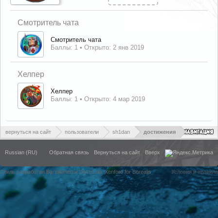
Смотритель чата
Смотритель чата
Баллы: 1
Открыто:
2 янв 2019
Хелпер
Хелпер
Баллы: 1
Открыто:
4 мар 2019
вернуться на сайт
пользователи
sh1dan
достижения
Russian (RU)
Обратная связь
Вернуться на сайт
Вверх
Стиль разработан Bartolomeo и Dech1mo
Xenforo for Borealis
Условия и правила