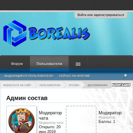
Войти или зарегистрироваться
Форум
Пользователи
ВЫДАЮЩИЕСЯ ПОЛЬЗОВАТЕЛИ
СЕЙЧАС НА ФОРУМЕ
НЕДАВНЯЯ АКТИВНОСТЬ
НОВЫЕ СООБЩЕНИЯ ПРОФИЛЯ
вернуться на сайт
пользователи
sh1dan
достижения
Админ состав
Модератор
Модератор
Модератор
чата
Баллы: 1
Модератор чата
Открыто:
20
июн 2019