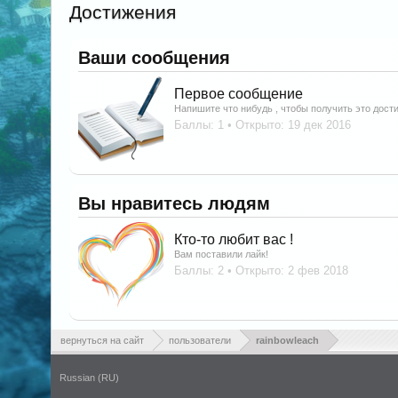
Достижения
Ваши сообщения
Первое сообщение
Напишите что нибудь , чтобы получить это дост
Баллы: 1
Открыто:
19 дек 2016
Вы нравитесь людям
Кто-то любит вас !
Вам поставили лайк!
Баллы: 2
Открыто:
2 фев 2018
вернуться на сайт
пользователи
rainbowleach
Russian (RU)