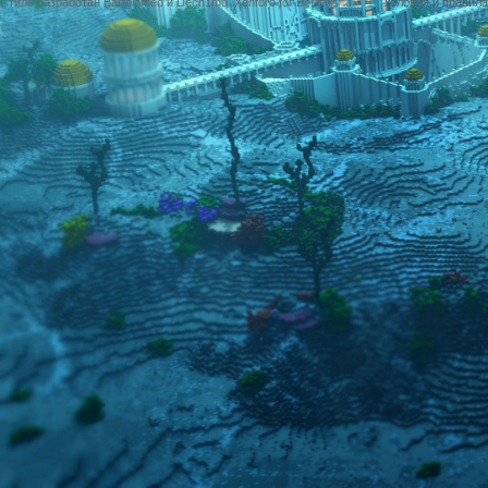
Стиль разработан Bartolomeo и Dech1mo
Xenforo for Borealis
Условия и правила