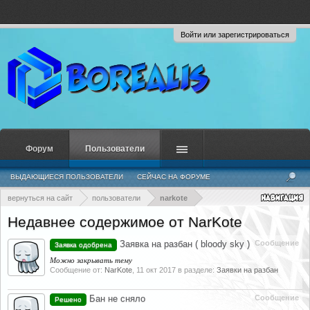
Войти или зарегистрироваться
Форум
Пользователи
ВЫДАЮЩИЕСЯ ПОЛЬЗОВАТЕЛИ
СЕЙЧАС НА ФОРУМЕ
НЕДАВНЯЯ АКТИВНОСТЬ
НОВЫЕ СООБЩЕНИЯ ПРОФИЛЯ
вернуться на сайт
пользователи
narkote
Недавнее содержимое от NarKote
Заявка на разбан ( bloody sky )
Сообщение
Заявка одобрена
Можно закрывать тему
Сообщение от:
NarKote
,
11 окт 2017
в разделе:
Заявки на разбан
Бан не сняло
Сообщение
Решено