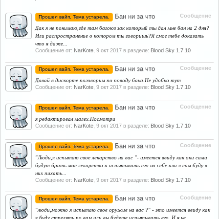
Бан ни за что
Сообщение
Прошел вайп. Тема устарела.
Дак я не понимаю,где там багоюз зак который ты дал мне бан на 2 дня?
Или распространение о котором ты говоришь?Я смог тебе доказать
что я даже...
Сообщение от:
NarKote
,
9 окт 2017
в разделе:
Blood Sky 1.7.10
Бан ни за что
Сообщение
Прошел вайп. Тема устарела.
Давай в дискорте поговорим по поводу бана.Не удобно тут
Сообщение от:
NarKote
,
9 окт 2017
в разделе:
Blood Sky 1.7.10
Бан ни за что
Сообщение
Прошел вайп. Тема устарела.
я редактировал малех.Посмотри
Сообщение от:
NarKote
,
9 окт 2017
в разделе:
Blood Sky 1.7.10
Бан ни за что
Сообщение
Прошел вайп. Тема устарела.
"Люди,я испытаю свое лекарство на вас "- имеется ввиду как они сами
будут брать мое лекарство и испытывать его на себе или я сам буду в
них пихать...
Сообщение от:
NarKote
,
9 окт 2017
в разделе:
Blood Sky 1.7.10
Бан ни за что
Сообщение
Прошел вайп. Тема устарела.
"люди,можно я испытаю свое оружие на вас ?" - это имеется ввиду как
я буду стрелять по вам или вы будете испытывать его. И я не