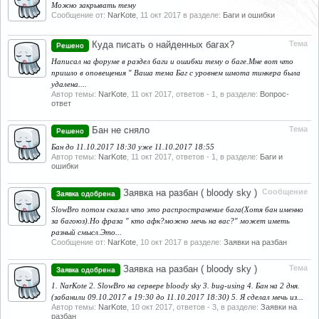
Можно закрывать тему
Сообщение от:
NarKote
,
11 окт 2017
в разделе:
Баги и ошибки
Куда писать о найденных багах?
Тема
Решено
Написал на форуме в раздел баги и ошибки тему о баге.Мне вот что
пришло в оповещения " Ваша тема Баг с уровнем шмота тинкера была
удалена....
Автор темы:
NarKote
,
11 окт 2017
, ответов - 1, в разделе:
Вопрос-
ответ
Бан не сняло
Тема
Решено
Бан до 11.10.2017 18:30 уже 11.10.2017 18:55
Автор темы:
NarKote
,
11 окт 2017
, ответов - 1, в разделе:
Баги и
ошибки
Заявка на разбан ( bloody sky )
Сообщение
Заявка одобрена
SlowBro потом сказал что это распространение бага(Хотя бан именно
за багоюз).Но фраза " кто афк?можно мечь на вас?" может иметь
разный смысл.Это...
Сообщение от:
NarKote
,
10 окт 2017
в разделе:
Заявки на разбан
Заявка на разбан ( bloody sky )
Тема
Заявка одобрена
1. NarKote 2. SlowBro на сервере bloody sky 3. bug-using 4. Бан на 2 дня.
(забанили 09.10.2017 в 19:30 до 11.10.2017 18:30) 5. Я сделал мечь из...
Автор темы:
NarKote
,
10 окт 2017
, ответов - 3, в разделе:
Заявки на
разбан