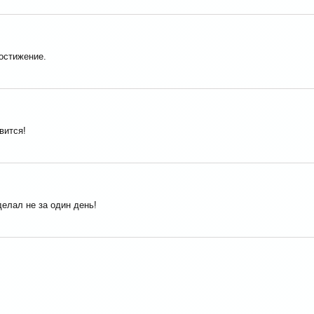
достижение.
вится!
елал не за один день!