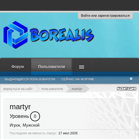
Войти или зарегистрироваться
Форум
Пользователи
ВЫДАЮЩИЕСЯ ПОЛЬЗОВАТЕЛИ
СЕЙЧАС НА ФОРУМЕ
НЕДАВНЯЯ АКТИВНОСТЬ
НОВЫЕ СООБЩЕНИЯ ПРОФИЛЯ
вернуться на сайт
пользователи
martyr
martyr
Уровень
0
Игрок
, Мужской
Последняя активность martyr:
17 июл 2026