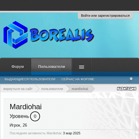
Войти или зарегистрироваться
Форум
Пользователи
ВЫДАЮЩИЕСЯ ПОЛЬЗОВАТЕЛИ
СЕЙЧАС НА ФОРУМЕ
НЕДАВНЯЯ АКТИВНОСТЬ
НОВЫЕ СООБЩЕНИЯ ПРОФИЛЯ
вернуться на сайт
пользователи
mardiohai
Mardiohai
Уровень
0
Игрок
, 26
Последняя активность Mardiohai:
3 мар 2025