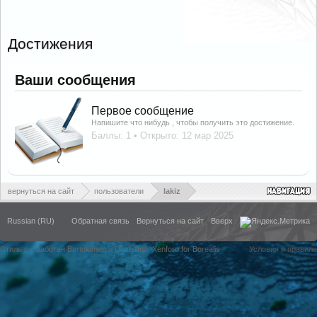
Достижения
Ваши сообщения
Первое сообщение
Напишите что нибудь , чтобы получить это достижение.
Баллы: 1
Открыто:
12 мар 2025
вернуться на сайт
пользователи
lakiz
Russian (RU)
Обратная связь
Вернуться на сайт
Вверх
Стиль разработан Bartolomeo и Dech1mo
Xenforo for Borealis
Условия и правила