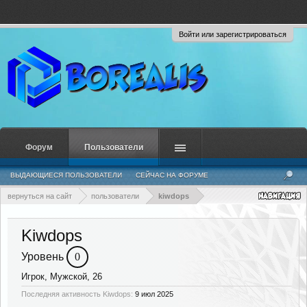
Войти или зарегистрироваться
Форум
Пользователи
ВЫДАЮЩИЕСЯ ПОЛЬЗОВАТЕЛИ
СЕЙЧАС НА ФОРУМЕ
НЕДАВНЯЯ АКТИВНОСТЬ
НОВЫЕ СООБЩЕНИЯ ПРОФИЛЯ
вернуться на сайт
пользователи
kiwdops
Kiwdops
Уровень
0
Игрок
, Мужской, 26
Последняя активность Kiwdops:
9 июл 2025