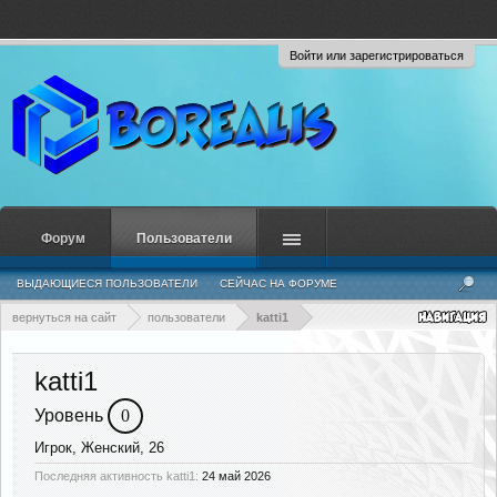
Войти или зарегистрироваться
Форум
Пользователи
ВЫДАЮЩИЕСЯ ПОЛЬЗОВАТЕЛИ
СЕЙЧАС НА ФОРУМЕ
НЕДАВНЯЯ АКТИВНОСТЬ
НОВЫЕ СООБЩЕНИЯ ПРОФИЛЯ
вернуться на сайт
пользователи
katti1
katti1
Уровень
0
Игрок
, Женский, 26
Последняя активность katti1:
24 май 2026