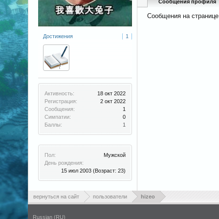
Сообщения профиля
Сообщения на странице
Достижения
1
Активность:
18 окт 2022
Регистрация:
2 окт 2022
Сообщения:
1
Симпатии:
0
Баллы:
1
Пол:
Мужской
День рождения:
15 июл 2003
(Возраст: 23)
вернуться на сайт
пользователи
hizeo
Russian (RU)