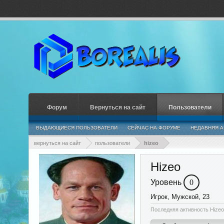
Форум
Вернуться на сайт
Пользователи
ВЫДАЮЩИЕСЯ ПОЛЬЗОВАТЕЛИ
СЕЙЧАС НА ФОРУМЕ
НЕДАВНЯЯ А
вернуться на сайт
пользователи
hizeo
Hizeo
Уровень
0
Игрок
, Мужской, 23
Последняя активность Hizeo