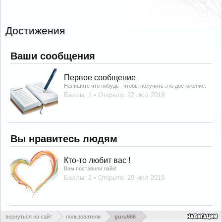
Достижения
Ваши сообщения
Первое сообщение
Напишите что нибудь , чтобы получить это достижение.
Баллы: 1
Открыто:
22 июл 2019
Вы нравитесь людям
Кто-то любит вас !
Вам поставили лайк!
Баллы: 2
Открыто:
29 июл 2019
вернуться на сайт
пользователи
guru666