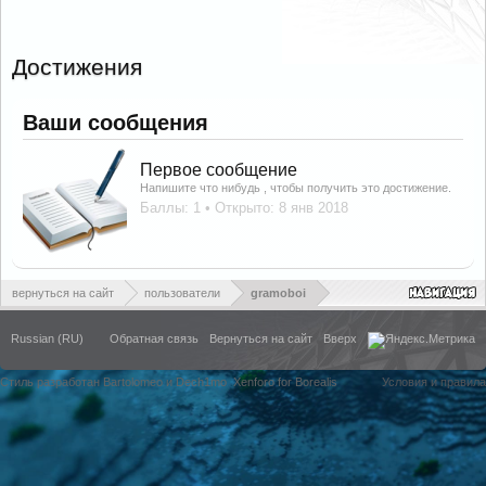
Достижения
Ваши сообщения
Первое сообщение
Напишите что нибудь , чтобы получить это достижение.
Баллы: 1
Открыто:
8 янв 2018
вернуться на сайт
пользователи
gramoboi
Russian (RU)
Обратная связь
Вернуться на сайт
Вверх
Стиль разработан Bartolomeo и Dech1mo
Xenforo for Borealis
Условия и правила