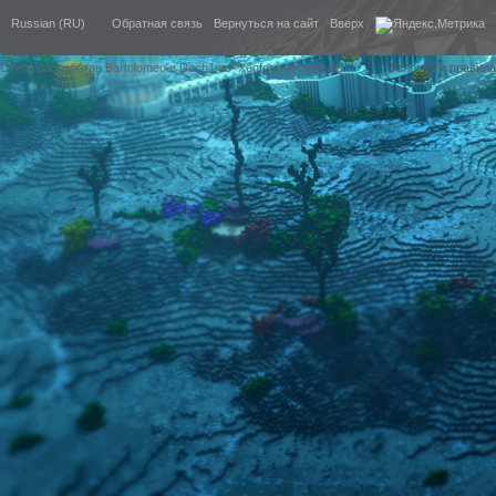
Russian (RU)
Обратная связь
Вернуться на сайт
Вверх
Стиль разработан Bartolomeo и Dech1mo
Xenforo for Borealis
Условия и правила