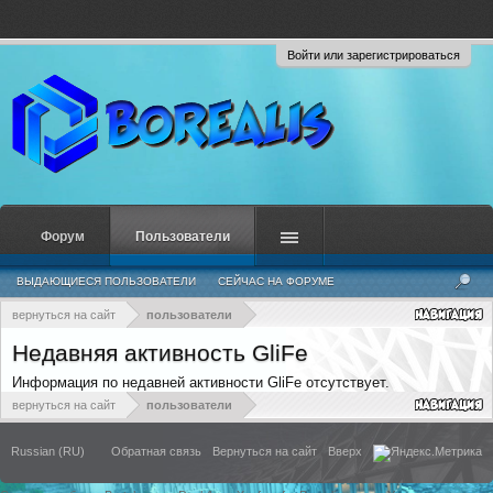
Войти или зарегистрироваться
Форум
Пользователи
ВЫДАЮЩИЕСЯ ПОЛЬЗОВАТЕЛИ
СЕЙЧАС НА ФОРУМЕ
НЕДАВНЯЯ АКТИВНОСТЬ
НОВЫЕ СООБЩЕНИЯ ПРОФИЛЯ
вернуться на сайт
пользователи
Недавняя активность GliFe
Информация по недавней активности GliFe отсутствует.
вернуться на сайт
пользователи
Russian (RU)
Обратная связь
Вернуться на сайт
Вверх