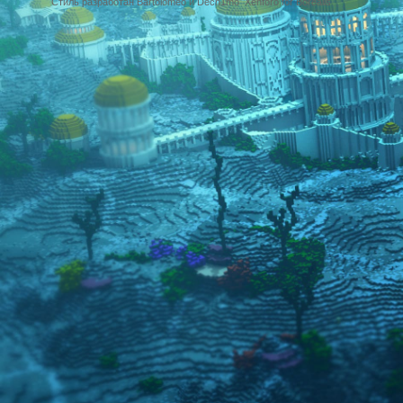
Стиль разработан Bartolomeo и Dech1mo
Xenforo for Borealis